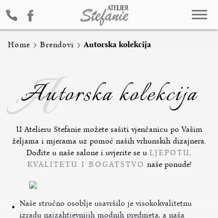
Home
Brendovi
Autorska kolekcija
A
Autorska kolekcija
U Atelieru Stefanie možete sašiti vjenčanicu po Vašim
željama i mjerama uz pomoć naših vrhunskih dizajnera.
Dođite u naše salone i uvjerite se u
LJEPOTU,
KVALITETU I BOGATSTVO
naše ponude!
Naše stručno osoblje usavršilo je visokokvalitetnu
izradu najzahtjevnijih modnih predmeta, a naša