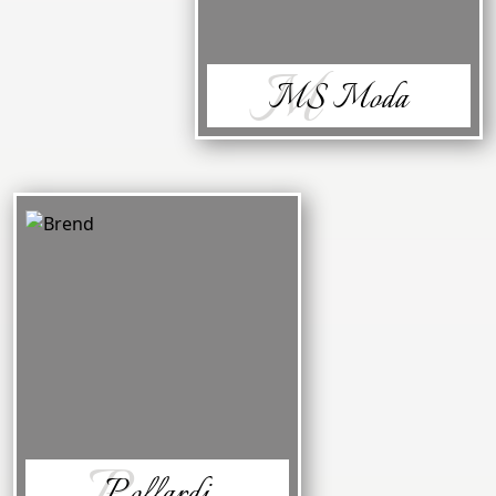
M
MS Moda
P
Pollardi