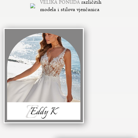
VELIKA PONUDA
različitih
modela i stilova vjenčanica
E
Eddy K