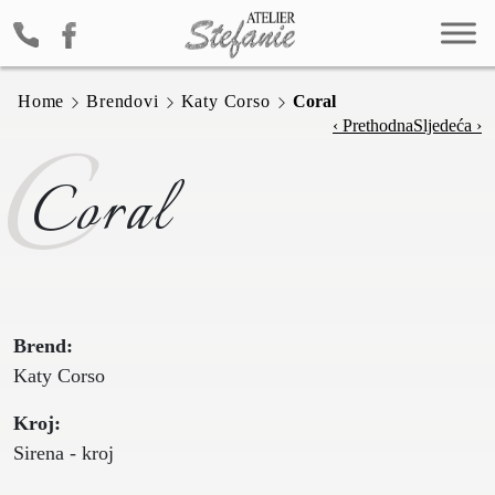
Home
Brendovi
Katy Corso
Coral
C
‹ Prethodna
Sljedeća ›
Coral
Brend:
Katy Corso
Kroj:
Sirena - kroj