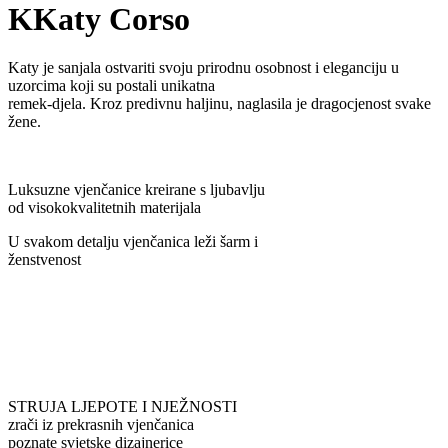
K
Katy Corso
Katy je sanjala ostvariti svoju prirodnu osobnost i eleganciju u
uzorcima koji su postali unikatna
remek-djela. Kroz predivnu haljinu, naglasila je
dragocjenost svake
žene.
Luksuzne vjenčanice kreirane s ljubavlju
od visokokvalitetnih materijala
U svakom detalju vjenčanica leži šarm i
ženstvenost
STRUJA LJEPOTE I NJEŽNOSTI
zrači iz prekrasnih vjenčanica
poznate svjetske dizajnerice