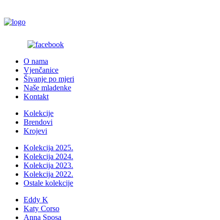
O nama
Vjenčanice
Šivanje po mjeri
Naše mladenke
Kontakt
Kolekcije
Brendovi
Krojevi
Kolekcija 2025.
Kolekcija 2024.
Kolekcija 2023.
Kolekcija 2022.
Ostale kolekcije
Eddy K
Katy Corso
Anna Sposa