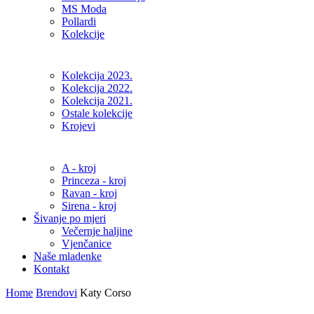
MS Moda
Pollardi
Kolekcije
Kolekcija 2023.
Kolekcija 2022.
Kolekcija 2021.
Ostale kolekcije
Krojevi
A - kroj
Princeza - kroj
Ravan - kroj
Sirena - kroj
Šivanje po mjeri
Večernje haljine
Vjenčanice
Naše mladenke
Kontakt
Home
Brendovi
Katy Corso