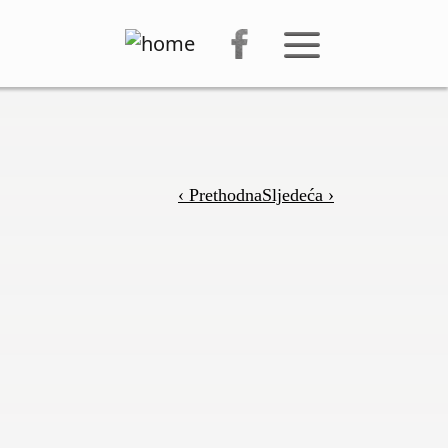
‹ Prethodna
Sljedeća ›