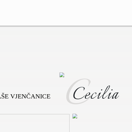
C
Cecilia
AŠE VJENČANICE