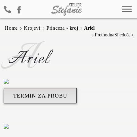
Home
Krojevi
Princeza - kroj
Ariel
A
‹ Prethodna
Sljedeća ›
Ariel
TERMIN ZA PROBU