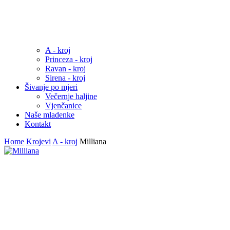
A - kroj
Princeza - kroj
Ravan - kroj
Sirena - kroj
Šivanje po mjeri
Večernje haljine
Vjenčanice
Naše mladenke
Kontakt
Home
Krojevi
A - kroj
Milliana