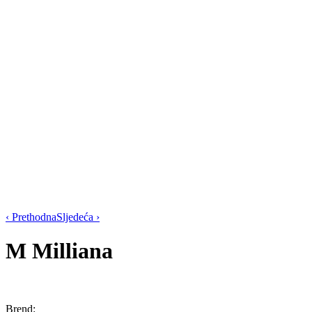
‹ Prethodna
Sljedeća ›
M
Milliana
Brend: