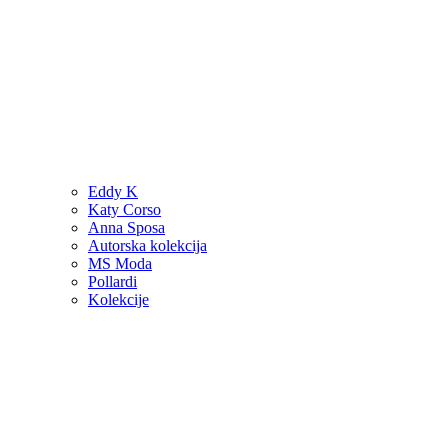
Eddy K
Katy Corso
Anna Sposa
Autorska kolekcija
MS Moda
Pollardi
Kolekcije