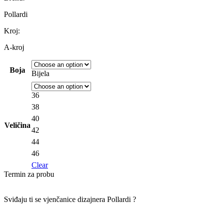
Pollardi
Kroj:
A-kroj
Boja
Bijela
36
38
40
Veličina
42
44
46
Clear
Termin za probu
Sviđaju ti se vjenčanice dizajnera
Pollardi ?