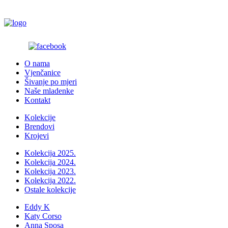
O nama
Vjenčanice
Šivanje po mjeri
Naše mladenke
Kontakt
Kolekcije
Brendovi
Krojevi
Kolekcija 2025.
Kolekcija 2024.
Kolekcija 2023.
Kolekcija 2022.
Ostale kolekcije
Eddy K
Katy Corso
Anna Sposa