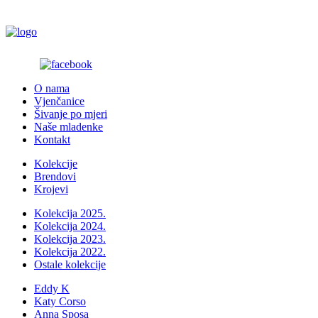
O nama
Vjenčanice
Šivanje po mjeri
Naše mladenke
Kontakt
Kolekcije
Brendovi
Krojevi
Kolekcija 2025.
Kolekcija 2024.
Kolekcija 2023.
Kolekcija 2022.
Ostale kolekcije
Eddy K
Katy Corso
Anna Sposa