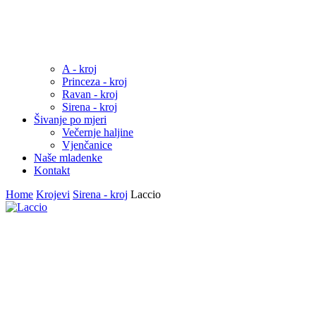
A - kroj
Princeza - kroj
Ravan - kroj
Sirena - kroj
Šivanje po mjeri
Večernje haljine
Vjenčanice
Naše mladenke
Kontakt
Home
Krojevi
Sirena - kroj
Laccio