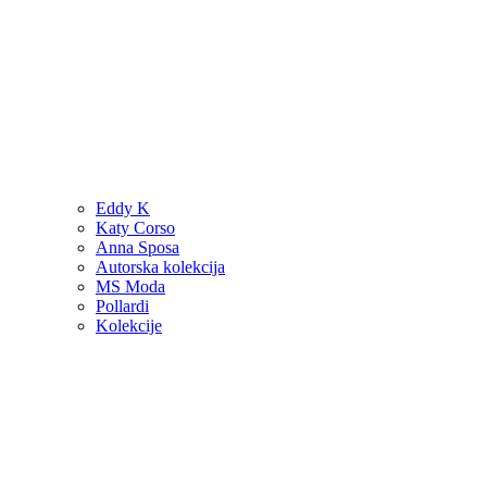
Eddy K
Katy Corso
Anna Sposa
Autorska kolekcija
MS Moda
Pollardi
Kolekcije