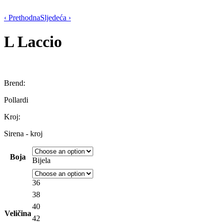
‹ Prethodna
Sljedeća ›
L
Laccio
Brend:
Pollardi
Kroj:
Sirena - kroj
Boja
Bijela
36
38
40
Veličina
42