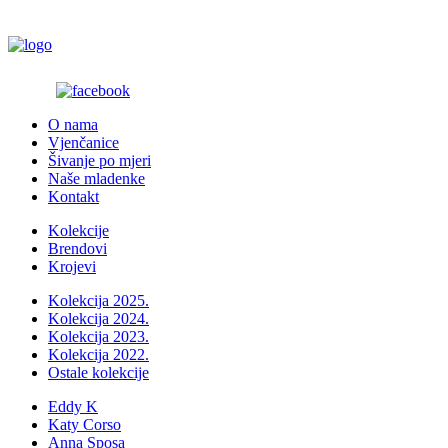
O nama
Vjenčanice
Šivanje po mjeri
Naše mladenke
Kontakt
Kolekcije
Brendovi
Krojevi
Kolekcija 2025.
Kolekcija 2024.
Kolekcija 2023.
Kolekcija 2022.
Ostale kolekcije
Eddy K
Katy Corso
Anna Sposa