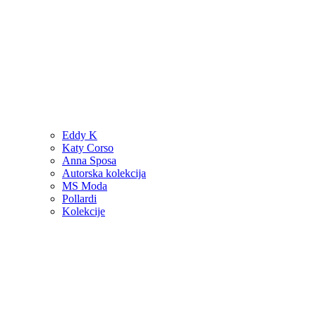
Eddy K
Katy Corso
Anna Sposa
Autorska kolekcija
MS Moda
Pollardi
Kolekcije