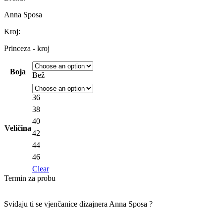
Anna Sposa
Kroj:
Princeza - kroj
Boja
Bež
36
38
40
Veličina
42
44
46
Clear
Termin za probu
Sviđaju ti se vjenčanice dizajnera
Anna Sposa ?