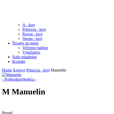
A - kroj
Princeza - kroj
Ravan - kroj
Sirena - kroj
Šivanje po mjeri
Večernje haljine
Vjenčanice
Naše mladenke
Kontakt
Home
Krojevi
Princeza - kroj
Manuelin
‹ Prethodna
Sljedeća ›
M
Manuelin
Brend: