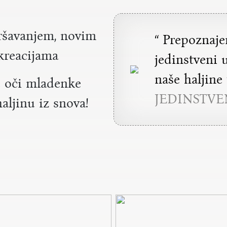
vršavanjem, novim
“ Prepoznaj
 kreacijama
jedinstveni 
naše haljine
ve oči mladenke
JEDINSTVE
haljinu iz snova!