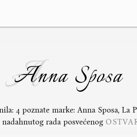
A
Anna Sposa
la: 4 poznate marke: Anna Sposa, La Pet
 i nadahnutog rada posvećenog
OSTVA