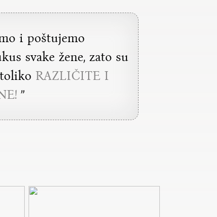
emo i poštujemo
ukus svake žene, zato su
 toliko
RAZLIČITE I
NE!
”