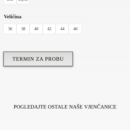
Veličina
36
38
40
42
44
46
TERMIN ZA PROBU
POGLEDAJTE OSTALE NAŠE VJENČANICE