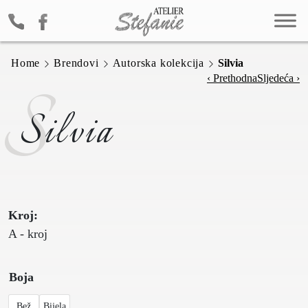
Home
Brendovi
Autorska kolekcija
Silvia
S
‹ Prethodna
Sljedeća ›
Silvia
Kroj:
A - kroj
Boja
Bež
Bijela