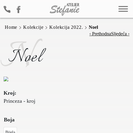
Home
Kolekcije
Kolekcija 2022.
Noel
N
‹ Prethodna
Sljedeća ›
Noel
Kroj:
Princeza - kroj
Boja
Bijela