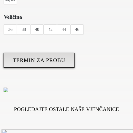
Veličina
36
38
40
42
44
46
TERMIN ZA PROBU
POGLEDAJTE OSTALE NAŠE VJENČANICE