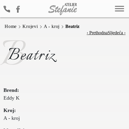
Home
Krojevi
A - kroj
Beatriz
B
‹ Prethodna
Sljedeća ›
Beatriz
Brend:
Eddy K
Kroj:
A - kroj