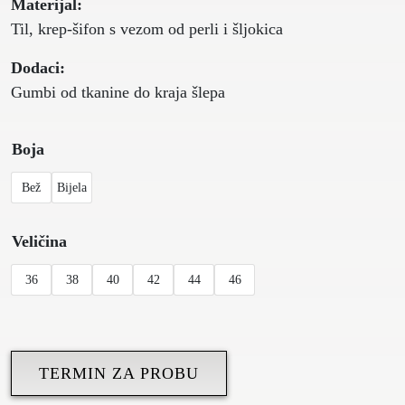
Materijal:
Til, krep-šifon s vezom od perli i šljokica
Dodaci:
Gumbi od tkanine do kraja šlepa
Boja
Bež
Bijela
Veličina
36
38
40
42
44
46
TERMIN ZA PROBU