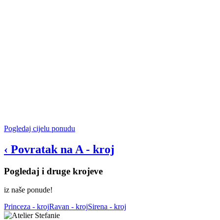
Pogledaj cijelu ponudu
‹
Povratak na
A - kroj
Pogledaj i druge krojeve
iz naše ponude!
Princeza - kroj
Ravan - kroj
Sirena - kroj