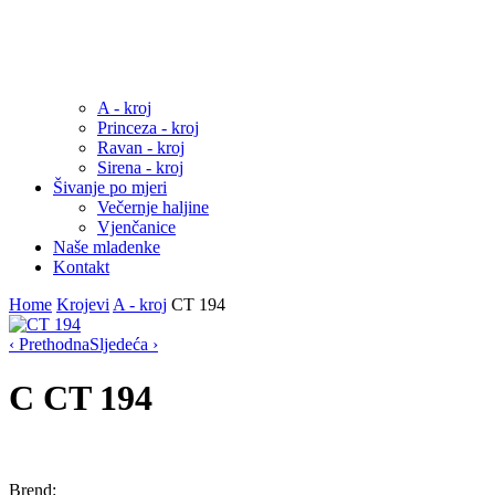
A - kroj
Princeza - kroj
Ravan - kroj
Sirena - kroj
Šivanje po mjeri
Večernje haljine
Vjenčanice
Naše mladenke
Kontakt
Home
Krojevi
A - kroj
CT 194
‹ Prethodna
Sljedeća ›
C
CT 194
Brend: