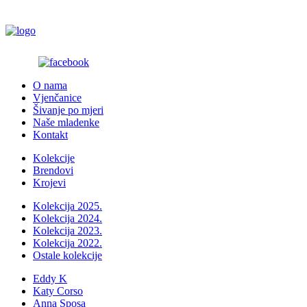
O nama
Vjenčanice
Šivanje po mjeri
Naše mladenke
Kontakt
Kolekcije
Brendovi
Krojevi
Kolekcija 2025.
Kolekcija 2024.
Kolekcija 2023.
Kolekcija 2022.
Ostale kolekcije
Eddy K
Katy Corso
Anna Sposa