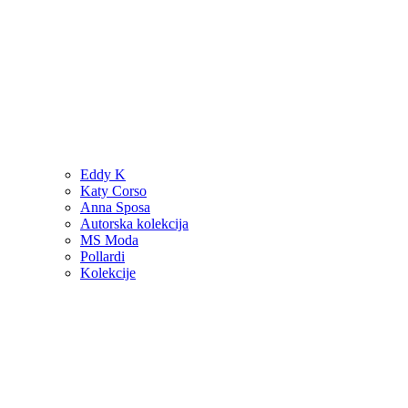
Eddy K
Katy Corso
Anna Sposa
Autorska kolekcija
MS Moda
Pollardi
Kolekcije