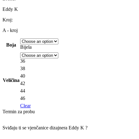
Eddy K
Kroj:
A - kroj
Boja
Bijela
36
38
40
Veličina
42
44
46
Clear
Termin za probu
Sviđaju ti se vjenčanice dizajnera
Eddy K ?