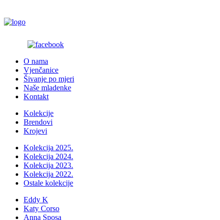
O nama
Vjenčanice
Šivanje po mjeri
Naše mladenke
Kontakt
Kolekcije
Brendovi
Krojevi
Kolekcija 2025.
Kolekcija 2024.
Kolekcija 2023.
Kolekcija 2022.
Ostale kolekcije
Eddy K
Katy Corso
Anna Sposa