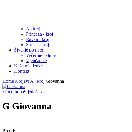
A - kroj
Princeza - kroj
Ravan - kroj
Sirena - kroj
Šivanje po mjeri
Večernje haljine
Vjenčanice
Naše mladenke
Kontakt
Home
Krojevi
A - kroj
Giovanna
‹ Prethodna
Sljedeća ›
G
Giovanna
Brend: