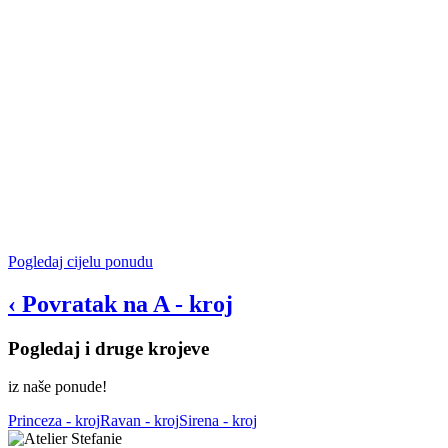
Pogledaj cijelu ponudu
‹
Povratak na
A - kroj
Pogledaj i druge krojeve
iz naše ponude!
Princeza - kroj
Ravan - kroj
Sirena - kroj