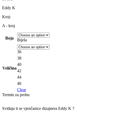
Eddy K
Kroj:
A - kroj
Boja
Bijela
36
38
40
Veličina
42
44
46
Clear
Termin za probu
Sviđaju ti se vjenčanice dizajnera
Eddy K ?