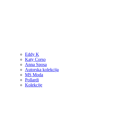
Eddy K
Katy Corso
Anna Sposa
Autorska kolekcija
MS Moda
Pollardi
Kolekcije