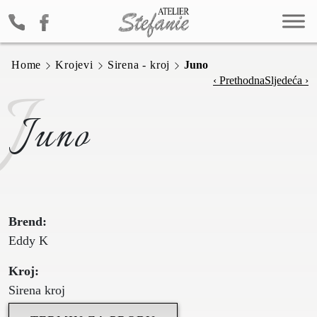
Home
Krojevi
Sirena - kroj
Juno
J
‹ Prethodna
Sljedeća ›
Juno
Brend:
Eddy K
Kroj:
Sirena kroj