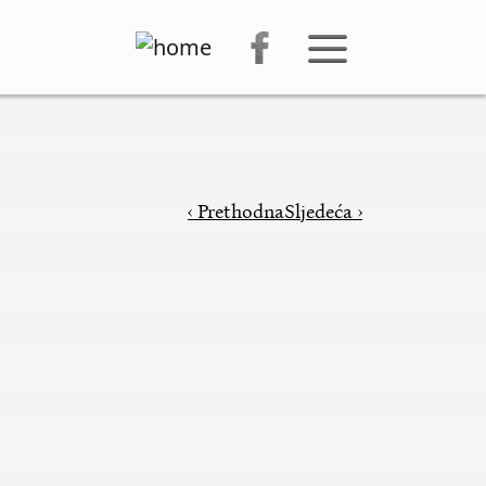
‹ Prethodna
Sljedeća ›