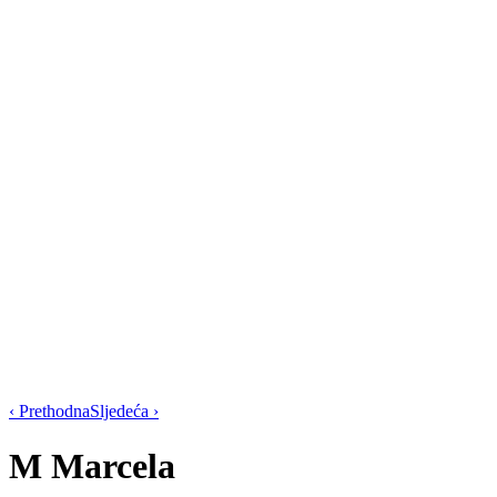
‹ Prethodna
Sljedeća ›
M
Marcela