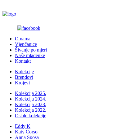
O nama
Vjenčanice
Šivanje po mjeri
Naše mladenke
Kontakt
Kolekcije
Brendovi
Krojevi
Kolekcija 2025.
Kolekcija 2024.
Kolekcija 2023.
Kolekcija 2022.
Ostale kolekcije
Eddy K
Katy Corso
Anna Sposa