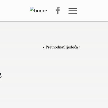
‹ Prethodna
Sljedeća ›
4