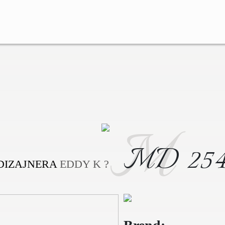
M
MD 25
 DIZAJNERA
EDDY K ?