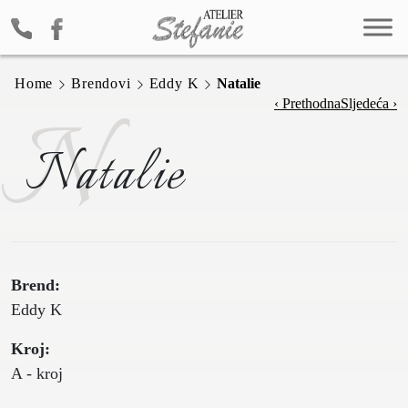
Home
Brendovi
Eddy K
Natalie
N
‹ Prethodna
Sljedeća ›
Natalie
Brend:
Eddy K
Kroj:
A - kroj