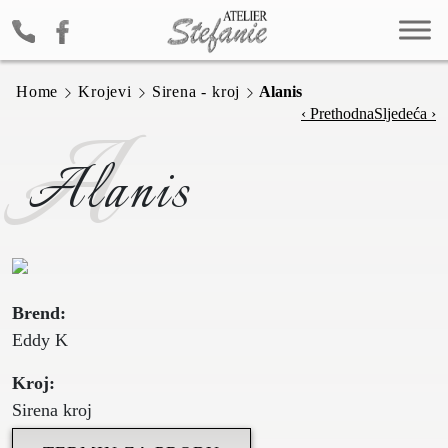
Home
Krojevi
Sirena - kroj
Alanis
A
‹ Prethodna
Sljedeća ›
Alanis
Brend:
Eddy K
Kroj:
Sirena kroj